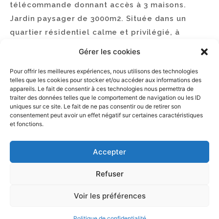
télécommande donnant accès à 3 maisons.
Jardin paysager de 3000m2. Située dans un
quartier résidentiel calme et privilégié, à
proximité d’un Golf 18 trous, du Golfe du
Gérer les cookies
Morbihan et de l’embarcadère pour l’Ile-aux-
Pour offrir les meilleures expériences, nous utilisons des technologies
Moines.
telles que les cookies pour stocker et/ou accéder aux informations des
appareils. Le fait de consentir à ces technologies nous permettra de
traiter des données telles que le comportement de navigation ou les ID
uniques sur ce site. Le fait de ne pas consentir ou de retirer son
consentement peut avoir un effet négatif sur certaines caractéristiques
et fonctions.
Accepter
Refuser
Voir les préférences
Politique de confidentialité